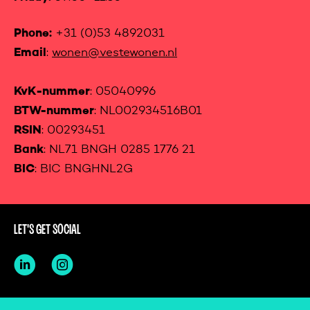
Phone:
+31 (0)53 4892031
Email
:
wonen@vestewonen.nl
KvK-nummer
: 05040996
BTW-nummer
: NL002934516B01
RSIN
: 00293451
Bank
: NL71 BNGH 0285 1776 21
BIC
: BIC BNGHNL2G
LET'S GET SOCIAL