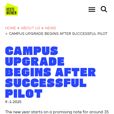
Go to the homepage
Ga naar Hoo
HOME
ABOUT US
NEWS
CAMPUS UPGRADE BEGINS AFTER SUCCESSFUL PILOT
Naar hoofdinhoud
Naar hoofdnavigatiemenu
Naar zoeken
CAMPUS
UPGRADE
BEGINS AFTER
SUCCESSFUL
PILOT
9-1-2025
The new year starts on a promising note for around 35