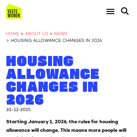
Go to the homepage
Ga naar Hoo
HOME
ABOUT US
NEWS
HOUSING ALLOWANCE CHANGES IN 2026
Naar hoofdinhoud
Naar hoofdnavigatiemenu
Naar zoeken
HOUSING
ALLOWANCE
CHANGES IN
2026
10-12-2025
Starting January 1, 2026, the rules for housing
allowance will change. This means more people will