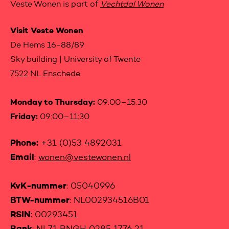
Veste Wonen is part of
Vechtdal Wonen
Visit Veste Wonen
De Hems 16-88/89
Sky building | University of Twente
7522 NL Enschede
Monday to Thursday:
09:00–15:30
Friday:
09:00–11:30
Phone:
+31 (0)53 4892031
Email
:
wonen@vestewonen.nl
KvK-nummer
: 05040996
BTW-nummer
: NL002934516B01
RSIN
: 00293451