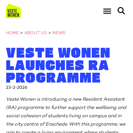
Go to the homepage
Ga naar Hoo
HOME
ABOUT US
NEWS
VESTE WONEN
Naar hoofdinhoud
Naar hoofdnavigatiemenu
Naar zoeken
LAUNCHES RA
PROGRAMME
23-2-2026
Veste Wonen is introducing a new Resident Assistant
(RA) programme to further support the wellbeing and
social cohesion of students living on campus and in
the city centre of Enschede. With this programme, we
aim to create a living environment where students